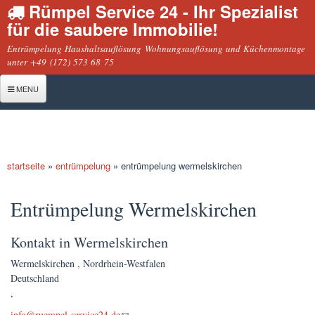
Rümpel Service 24 - Ihr Spezialist
Direkt
für die saubere Immobilie!
zum
Inhalt
Entrümpelung Haushaltsauflösung Wohnungsauflösung und Küchenmontage
unter +49 (172) 573 68 75
MENU
Startseite
Entrümpelung
startseite
»
entrümpelung
»
entrümpelung wermelskirchen
Haushaltsauflösung
sie befinden sich hier
Geschäftsauflösung
Entrümpelung Wermelskirchen
Wohnungsauflösung
Kontakt in Wermelskirchen
Montage
Wermelskirchen
,
Nordrhein-Westfalen
Deutschland
Küchenmontage
,
Möbelmontage
(link sends e-mail)
info@ruempel-service24.de