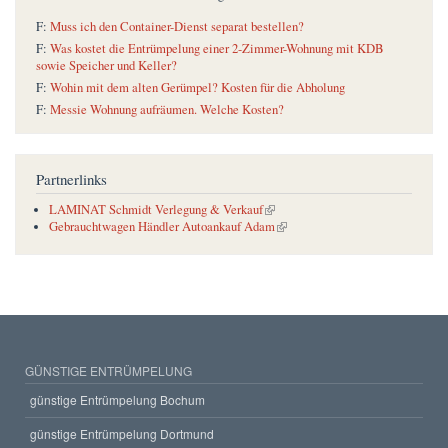
F:
Muss ich den Container-Dienst separat bestellen?
F:
Was kostet die Entrümpelung einer 2-Zimmer-Wohnung mit KDB
sowie Speicher und Keller?
F:
Wohin mit dem alten Gerümpel? Kosten für die Abholung
F:
Messie Wohnung aufräumen. Welche Kosten?
Partnerlinks
(link is external)
LAMINAT Schmidt Verlegung & Verkauf
(link is external)
Gebrauchtwagen Händler Autoankauf Adam
GÜNSTIGE ENTRÜMPELUNG
günstige Entrümpelung Bochum
günstige Entrümpelung Dortmund