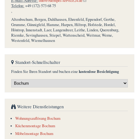
(link sends e-mail)
E-Mail-Adresse:
info@ruempel-service24.de
Telefon:
+49 (172) 573 68 75
,
Altenbochum, Bergen, Dahlhausen, Ehrenfeld, Eppendorf, Gerthe,
Grumme, Günnigfeld, Hamme, Harpen, Hiltrop, Hofstede, Hordel,
Höntrop, Innenstadt, Laer, Langendreer, Leithe, Linden, Querenburg,
Riemke, Sevinghausen, Stiepel, Wattenscheid, Weitmar, Werne,
Westenfeld, Wiemelhausen
Standort-Schnellschalter
kostenlose Besichtigung
Finden Sie Ihren Standort und buchen eine
Weitere Dienstleistungen
Wohnungsauflösung Bochum
Küchenmontage Bochum
Möbelmontage Bochum