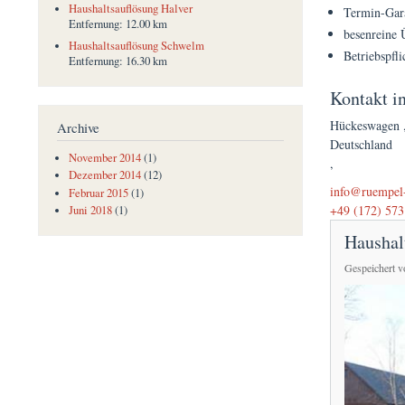
Haushaltsauflösung Halver
Termin-Gar
Entfernung:
12.00 km
besenreine 
Haushaltsauflösung Schwelm
Betriebspfli
Entfernung:
16.30 km
Kontakt i
Hückeswagen
Archive
Deutschland
November 2014
(1)
,
Dezember 2014
(12)
(link sends e-mai
info@ruempel-
Februar 2015
(1)
+49 (172) 573
Juni 2018
(1)
Haushal
Gespeichert 