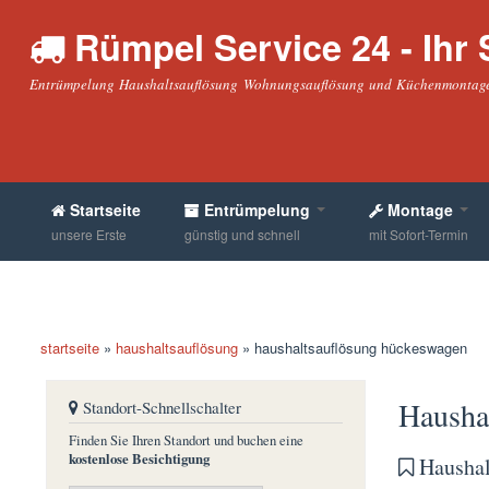
Rümpel Service 24 - Ihr S
Entrümpelung Haushaltsauflösung Wohnungsauflösung und Küchenmontage
Startseite
Entrümpelung
Montage
unsere Erste
günstig und schnell
mit Sofort-Termin
startseite
»
haushaltsauflösung
»
haushaltsauflösung hückeswagen
sie befinden sich hier
Hausha
Standort-Schnellschalter
Finden Sie Ihren Standort und buchen eine
kostenlose Besichtigung
Haushal