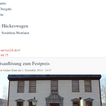
antie
Übergabe
cht
n Hückeswagen
,
Nordrhein-Westfalen
l)
service24.de
 68 75
tsauflösung zum Festpreis
von
Online-Team
am 1. Dezember 2014 - 14:57