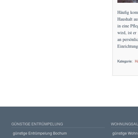
Häufig komm
Haushalt au
in eine Pfl
wird, ist e
an persönli
Einrichtung
Kategorie:
H
über Haushaltsaufl
GÜNSTIGE ENTRÜMPELUNG
WOHNUNGSAU
günstige Entrümpelung Bochum
günstige Wohn