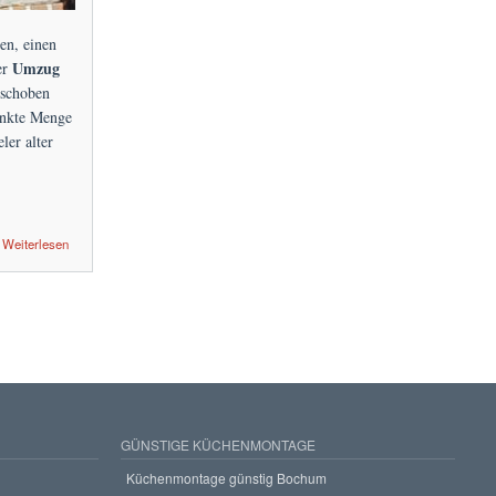
en, einen
Umzug
er
eschoben
änkte Menge
er alter
Weiterlesen
GÜNSTIGE KÜCHENMONTAGE
Küchenmontage günstig Bochum