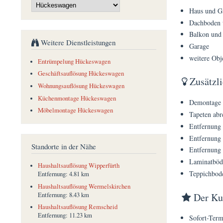
Haus und G
Dachboden 
Balkon und 
Weitere Dienstleistungen
Garage
weitere Obj
Entrümpelung Hückeswagen
Geschäftsauflösung Hückeswagen
Zusätzli
Wohnungsauflösung Hückeswagen
Küchenmontage Hückeswagen
Demontage d
Möbelmontage Hückeswagen
Tapeten abr
Entfernung
Entfernung 
Standorte in der Nähe
Entfernung 
Laminatböd
Haushaltsauflösung Wipperfürth
Teppichbod
Entfernung:
4.81 km
Haushaltsauflösung Wermelskirchen
Der Kun
Entfernung:
8.43 km
Haushaltsauflösung Remscheid
Entfernung:
11.23 km
Sofort-Term