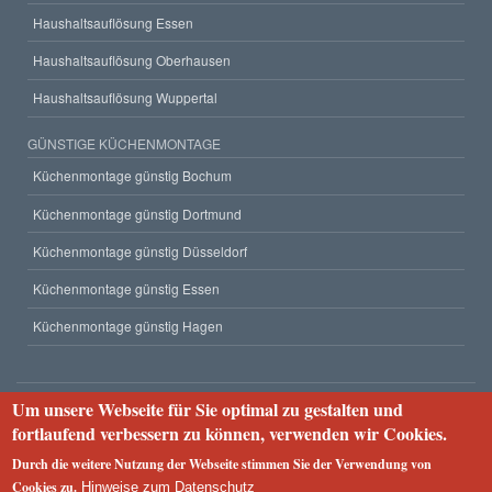
Haushaltsauflösung Essen
Haushaltsauflösung Oberhausen
Haushaltsauflösung Wuppertal
GÜNSTIGE KÜCHENMONTAGE
Küchenmontage günstig Bochum
Küchenmontage günstig Dortmund
Küchenmontage günstig Düsseldorf
Küchenmontage günstig Essen
Küchenmontage günstig Hagen
Um unsere Webseite für Sie optimal zu gestalten und
Unternehmen
fortlaufend verbessern zu können, verwenden wir Cookies.
Impressum
Datenschutzerklärung
Webseiten-Struktur
Durch die weitere Nutzung der Webseite stimmen Sie der Verwendung von
2023 © Rümpel Service 24
Cookies zu.
Hinweise zum Datenschutz