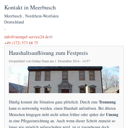
Kontakt in Meerbusch
Meerbusch
,
Nordrhein-Westfalen
Deutschland
,
(link sends e-mail)
info@ruempel-service24.de
+49 (172) 573 68 75
Haushaltsauflösung zum Festpreis
Gespeichert von
Online-Team
am 1. Dezember 2014 - 14:57
Trennung
Häufig kommt die Situation ganz plötzlich: Durch eine
kann es notwendig werden, einen Haushalt aufzulösen. Bei älteren
Umzug
Menschen hingegen steht nicht selten früher oder später der
in eine Pflegeeinrichtung an. Auch wenn dieser Schritt zumeist so
lange wie möglich aufgeschoben wird, ist er irgendwann doch