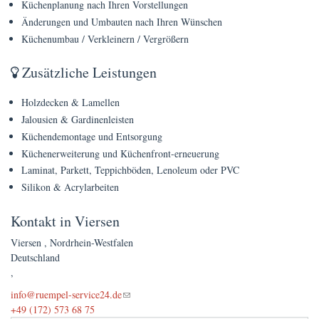
Küchenplanung nach Ihren Vorstellungen
Preise
Änderungen und Umbauten nach Ihren Wünschen
Küchenumbau / Verkleinern / Vergrößern
FAQs
Terminanfrage
Zusätzliche Leistungen
Holzdecken & Lamellen
Jalousien & Gardinenleisten
Küchendemontage und Entsorgung
Küchenerweiterung und Küchenfront-erneuerung
Laminat, Parkett, Teppichböden, Lenoleum oder PVC
Silikon & Acrylarbeiten
Kontakt in Viersen
Viersen
,
Nordrhein-Westfalen
Deutschland
,
(link sends e-mail)
info@ruempel-service24.de
+49 (172) 573 68 75