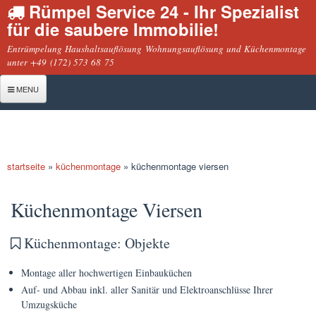
Rümpel Service 24 - Ihr Spezialist
Direkt
für die saubere Immobilie!
zum
Inhalt
Entrümpelung Haushaltsauflösung Wohnungsauflösung und Küchenmontage
unter +49 (172) 573 68 75
MENU
Startseite
Entrümpelung
startseite
»
küchenmontage
»
küchenmontage viersen
Haushaltsauflösung
sie befinden sich hier
Geschäftsauflösung
Küchenmontage Viersen
Wohnungsauflösung
Küchenmontage: Objekte
Montage
Montage aller hochwertigen Einbauküchen
Küchenmontage
Auf- und Abbau inkl. aller Sanitär und Elektroanschlüsse Ihrer
Möbelmontage
Umzugsküche