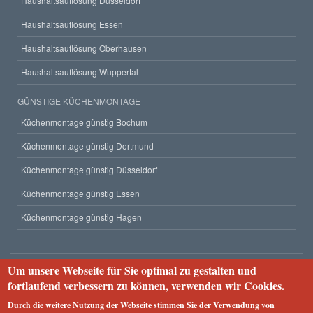
Haushaltsauflösung Düsseldorf
Haushaltsauflösung Essen
Haushaltsauflösung Oberhausen
Haushaltsauflösung Wuppertal
GÜNSTIGE KÜCHENMONTAGE
Küchenmontage günstig Bochum
Küchenmontage günstig Dortmund
Küchenmontage günstig Düsseldorf
Küchenmontage günstig Essen
Küchenmontage günstig Hagen
Um unsere Webseite für Sie optimal zu gestalten und
Unternehmen
fortlaufend verbessern zu können, verwenden wir Cookies.
Impressum
Datenschutzerklärung
Webseiten-Struktur
Durch die weitere Nutzung der Webseite stimmen Sie der Verwendung von