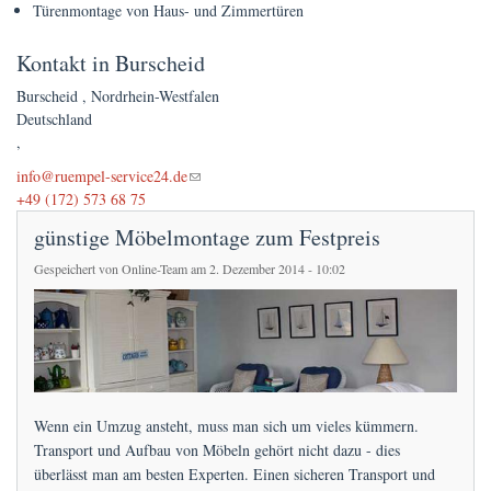
Preise
Türenmontage von Haus- und Zimmertüren
Kontakt in Burscheid
FAQs
Burscheid
,
Nordrhein-Westfalen
Terminanfrage
Deutschland
,
(link sends e-mail)
info@ruempel-service24.de
+49 (172) 573 68 75
günstige Möbelmontage zum Festpreis
Gespeichert von
Online-Team
am 2. Dezember 2014 - 10:02
Wenn ein Umzug ansteht, muss man sich um vieles kümmern.
Transport und Aufbau von Möbeln gehört nicht dazu - dies
überlässt man am besten Experten. Einen sicheren Transport und