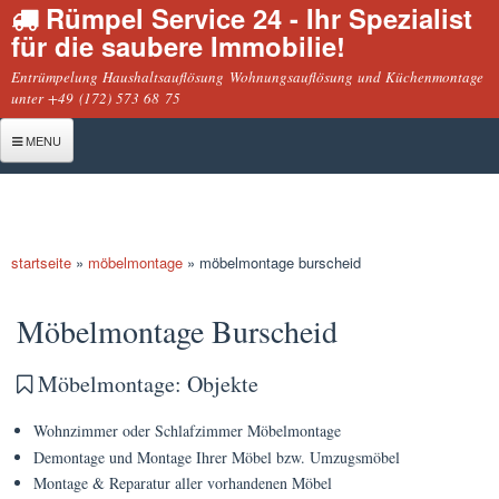
Rümpel Service 24 - Ihr Spezialist
Direkt
für die saubere Immobilie!
zum
Inhalt
Entrümpelung Haushaltsauflösung Wohnungsauflösung und Küchenmontage
unter +49 (172) 573 68 75
MENU
Startseite
Entrümpelung
startseite
»
möbelmontage
»
möbelmontage burscheid
Haushaltsauflösung
sie befinden sich hier
Geschäftsauflösung
Möbelmontage Burscheid
Wohnungsauflösung
Möbelmontage: Objekte
Montage
Wohnzimmer oder Schlafzimmer Möbelmontage
Küchenmontage
Demontage und Montage Ihrer Möbel bzw. Umzugsmöbel
Möbelmontage
Montage & Reparatur aller vorhandenen Möbel