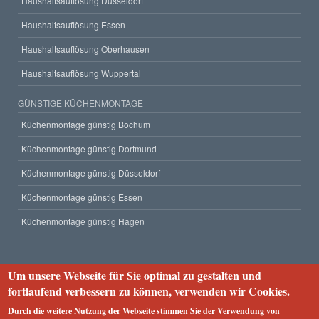
Haushaltsauflösung Düsseldorf
Haushaltsauflösung Essen
Haushaltsauflösung Oberhausen
Haushaltsauflösung Wuppertal
GÜNSTIGE KÜCHENMONTAGE
Küchenmontage günstig Bochum
Küchenmontage günstig Dortmund
Küchenmontage günstig Düsseldorf
Küchenmontage günstig Essen
Küchenmontage günstig Hagen
Um unsere Webseite für Sie optimal zu gestalten und
Unternehmen
fortlaufend verbessern zu können, verwenden wir Cookies.
Impressum
Datenschutzerklärung
Webseiten-Struktur
Durch die weitere Nutzung der Webseite stimmen Sie der Verwendung von