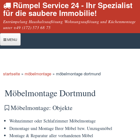
Rümpel Service 24 - Ihr Spezialist
Direkt
für die saubere Immobilie!
zum
Inhalt
Entrümpelung Haushaltsauflösung Wohnungsauflösung und Küchenmontage
unter +49 (172) 573 68 75
MENU
Startseite
Entrümpelung
startseite
»
möbelmontage
»
möbelmontage dortmund
Haushaltsauflösung
sie befinden sich hier
Geschäftsauflösung
Möbelmontage Dortmund
Wohnungsauflösung
Möbelmontage: Objekte
Montage
Wohnzimmer oder Schlafzimmer Möbelmontage
Küchenmontage
Demontage und Montage Ihrer Möbel bzw. Umzugsmöbel
Möbelmontage
Montage & Reparatur aller vorhandenen Möbel