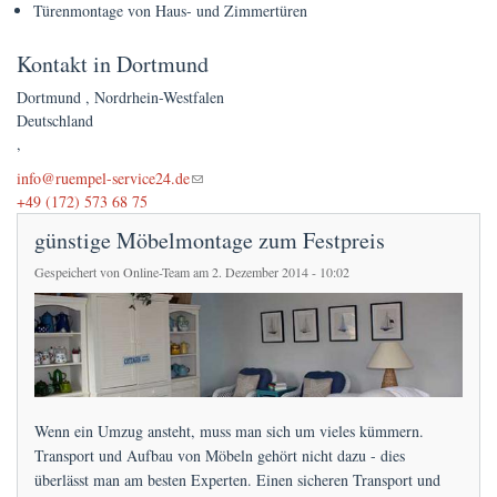
Preise
Türenmontage von Haus- und Zimmertüren
Kontakt in Dortmund
FAQs
Dortmund
,
Nordrhein-Westfalen
Terminanfrage
Deutschland
,
(link sends e-mail)
info@ruempel-service24.de
+49 (172) 573 68 75
günstige Möbelmontage zum Festpreis
Gespeichert von
Online-Team
am 2. Dezember 2014 - 10:02
Wenn ein Umzug ansteht, muss man sich um vieles kümmern.
Transport und Aufbau von Möbeln gehört nicht dazu - dies
überlässt man am besten Experten. Einen sicheren Transport und