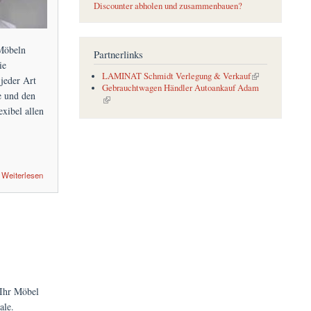
Discounter abholen und zusammenbauen?
Möbeln
Partnerlinks
ie
(link is external)
LAMINAT Schmidt Verlegung & Verkauf
jeder Art
Gebrauchtwagen Händler Autoankauf Adam
e und den
(link is external)
xibel allen
Weiterlesen
 Ihr Möbel
ale.