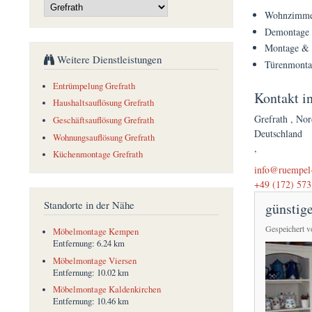
Wohnzimmer
Demontage 
Montage & 
Weitere Dienstleistungen
Türenmonta
Entrümpelung Grefrath
Kontakt i
Haushaltsauflösung Grefrath
Grefrath
,
Nor
Geschäftsauflösung Grefrath
Deutschland
Wohnungsauflösung Grefrath
,
Küchenmontage Grefrath
(link sends e-mai
info@ruempel-
+49 (172) 573
Standorte in der Nähe
günstig
Gespeichert 
Möbelmontage Kempen
Entfernung:
6.24 km
Möbelmontage Viersen
Entfernung:
10.02 km
Möbelmontage Kaldenkirchen
Entfernung:
10.46 km