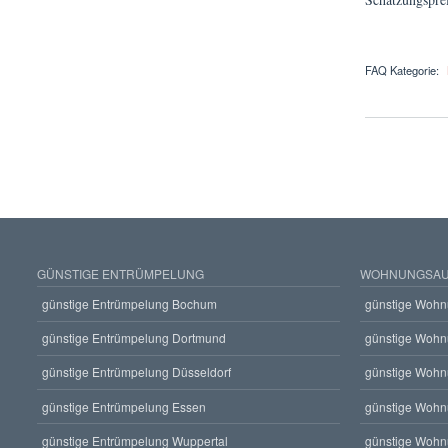
FAQ Kategorie:
über Wie hole ich 
GÜNSTIGE ENTRÜMPELUNG
WOHNUNGSAU
günstige Entrümpelung Bochum
günstige Wohn
günstige Entrümpelung Dortmund
günstige Wohn
günstige Entrümpelung Düsseldorf
günstige Wohn
günstige Entrümpelung Essen
günstige Wohn
günstige Entrümpelung Wuppertal
günstige Wohn