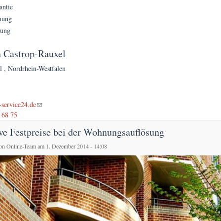
antie
nung
gung
n Castrop-Rauxel
el
,
Nordrhein-Westfalen
l)
service24.de
 68 75
ive Festpreise bei der Wohnungsauflösung
von
Online-Team
am 1. Dezember 2014 - 14:08