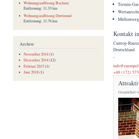
Wohnungsauflösung Bochum
Termin-Gar
Entfernung:
11.33 km
Wertanrech
Wohnungsauflösung Dortmund
Müllentsor
Entfernung:
11.76 km
Kontakt i
Castrop-Raux
Archive
Deutschland
November 2014
(1)
,
Dezember 2014
(12)
(link sends e-mai
info@ruempel-
Februar 2015
(1)
+49 (172) 573
Juni 2018
(1)
Attrakt
Gespeichert 