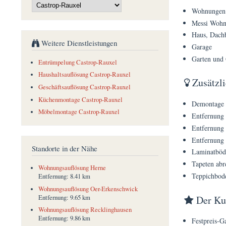
Wohnungen
Messi Woh
Haus, Dach
Weitere Dienstleistungen
Garage
Garten und 
Entrümpelung Castrop-Rauxel
Haushaltsauflösung Castrop-Rauxel
Zusätzli
Geschäftsauflösung Castrop-Rauxel
Küchenmontage Castrop-Rauxel
Demontage d
Möbelmontage Castrop-Rauxel
Entfernung
Entfernung 
Entfernung 
Standorte in der Nähe
Laminatböd
Tapeten abr
Wohnungsauflösung Herne
Teppichbod
Entfernung:
8.41 km
Wohnungsauflösung Oer-Erkenschwick
Der Kun
Entfernung:
9.65 km
Wohnungsauflösung Recklinghausen
Entfernung:
9.86 km
Festpreis-G