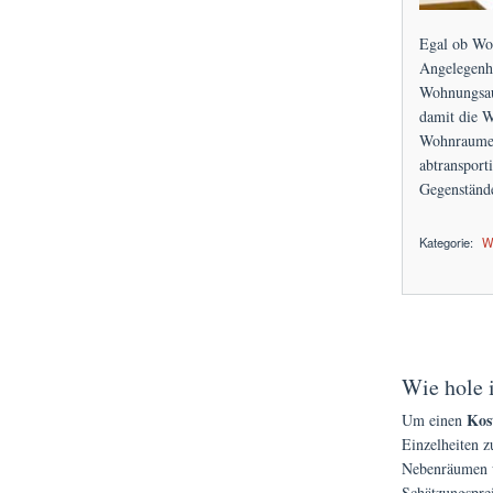
Egal ob Woh
Angelegenhe
Wohnungsau
damit die W
Wohnraumes
abtransport
Gegenstände
Kategorie:
W
über Attraktive Fe
Wie hole 
Kos
Um einen
Einzelheiten 
Nebenräumen w
Schätzungsprei