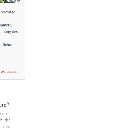
stressige
ümmert,
äumung des
tlicher
Weiterlesen
ein?
e die
hl der
n einen