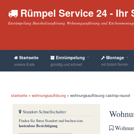
Rümpel Service 24 - Ihr S
Entrümpelung Haushaltsauflösung Wohnungsauflösung und Küchenmontage
Startseite
Entrümpelung
Montage
unsere Erste
günstig und schnell
mit Sofort-Termin
startseite
»
wohnungsauflösung
»
wohnungsauflösung castrop-rauxel
sie befinden sich hier
Wohnun
Standort-Schnellschalter
Finden Sie Ihren Standort und buchen eine
kostenlose Besichtigung
Wohnung