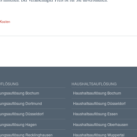
Kosten
den Kostenvoranschlag für die Wohnungsauflösung ein?
FLÖSUNG
HAUSHALTSAUFLÖSUNG
ungsauflösung Bochum
Haushaltsauflösung Bochum
ungsauflösung Dortmund
Haushaltsauflösung Düsseldorf
ungsauflösung Düsseldorf
Haushaltsauflösung Essen
ungsauflösung Hagen
Haushaltsauflösung Oberhausen
ungsauflösung Recklinghausen
Haushaltsauflösung Wuppertal