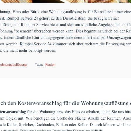
nung, Haus oder Büro, eine Wohnungsauflösung ist für Betroffene immer eine 
it. Rümpel Service 24 gehört zu den Dienstleistern, die bezüglich einer
flösung ein Rundum-Service bietet und sich um sämtliche Angelegenheiten k
ohnung "besenrein" übergeben werden kann. Dies beginnt natürlich bei der R
, indem sämtliche Einrichtungsgegenstände demontiert und per Umzugswagen
iert werden. Rümpel Service 24 kümmert sich aber auch um die Entsorgung säm
, die nicht mehr benötigt werden.
ohnungsauflösung
Tags:
Kosten
stpreise bei der Wohnungsauflösung
ich den Kostenvoranschlag für die Wohnungsauflösung 
tenvoranschlag
für die Wohnung bzw. das Haus zu erhalten, teilen Sie uns bitt
zum Objekt mit. Wir benötigen die Größe der Fläche, Anzahl der Räumen, Anza
ie Keller, Speicher, Dachboden, Balkon oder Keller. Danach können wir Ihne
s mitteilen. Der veranschlagter Preis ist für Sie unverbindlich.