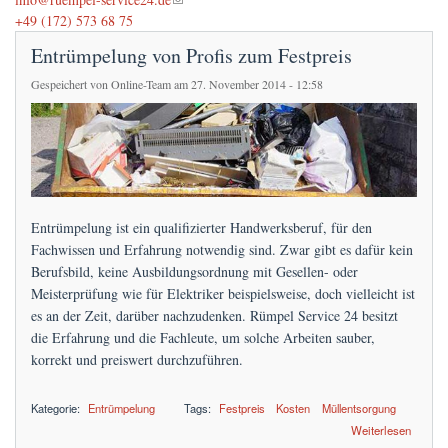
Preise
+49 (172) 573 68 75
Entrümpelung von Profis zum Festpreis
FAQs
Gespeichert von
Online-Team
am 27. November 2014 - 12:58
Terminanfrage
Entrümpelung ist ein qualifizierter Handwerksberuf, für den
Fachwissen und Erfahrung notwendig sind. Zwar gibt es dafür kein
Berufsbild, keine Ausbildungsordnung mit Gesellen- oder
Meisterprüfung wie für Elektriker beispielsweise, doch vielleicht ist
es an der Zeit, darüber nachzudenken. Rümpel Service 24 besitzt
die Erfahrung und die Fachleute, um solche Arbeiten sauber,
korrekt und preiswert durchzuführen.
Kategorie:
Entrümpelung
Tags:
Festpreis
Kosten
Müllentsorgung
über Entrümpelung von Profis zum Festpreis
Weiterlesen