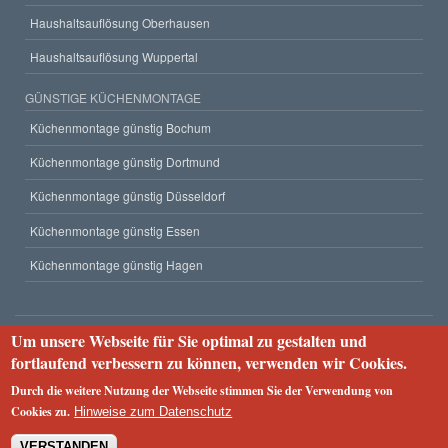
Haushaltsauflösung Oberhausen
Haushaltsauflösung Wuppertal
GÜNSTIGE KÜCHENMONTAGE
Küchenmontage günstig Bochum
Küchenmontage günstig Dortmund
Küchenmontage günstig Düsseldorf
Küchenmontage günstig Essen
Küchenmontage günstig Hagen
Um unsere Webseite für Sie optimal zu gestalten und
Unternehmen
fortlaufend verbessern zu können, verwenden wir Cookies.
Impressum
Datenschutzerklärung
Webseiten-Struktur
Durch die weitere Nutzung der Webseite stimmen Sie der Verwendung von
2023 © Rümpel Service 24
Cookies zu.
Hinweise zum Datenschutz
VERSTANDEN