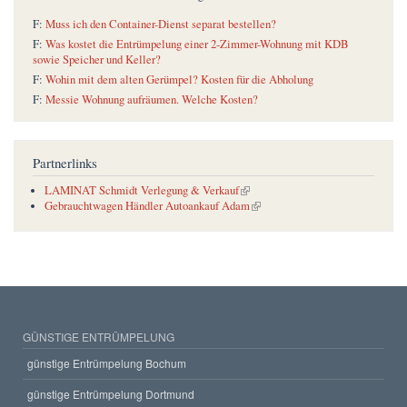
F:
Muss ich den Container-Dienst separat bestellen?
F:
Was kostet die Entrümpelung einer 2-Zimmer-Wohnung mit KDB
sowie Speicher und Keller?
F:
Wohin mit dem alten Gerümpel? Kosten für die Abholung
F:
Messie Wohnung aufräumen. Welche Kosten?
Partnerlinks
(link is external)
LAMINAT Schmidt Verlegung & Verkauf
(link is external)
Gebrauchtwagen Händler Autoankauf Adam
GÜNSTIGE ENTRÜMPELUNG
günstige Entrümpelung Bochum
günstige Entrümpelung Dortmund